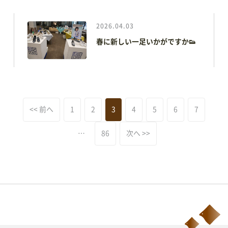
2026.04.03
春に新しい一足いかがですか👟
<< 前へ
1
2
3
4
5
6
7
…
86
次へ >>