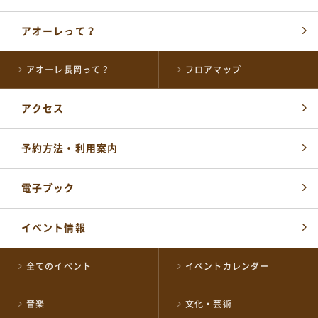
アオーレって？
アオーレ長岡って？
フロアマップ
アクセス
各届出・証明書発行など
長岡市役所総合窓口
予約方法・利用案内
0258-35-1122
TEL
(代表)
開館時間：
平日 午前8時30分～午後5時15分
電子ブック
土・祝 午前9時～午後5時
休業日 日曜日・年末年始
※日曜日と祝日が重なる場合は、お休みとなります
イベント情報
施設の予約やお問い合わせ窓口
全てのイベント
イベントカレンダー
NPO 法人ながおか未来創造ネットワーク
0258-39-2500
TEL
開館時間：
音楽
文化・芸術
午前8時～午後10時