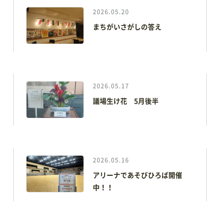
2026.05.20
まちがいさがしの答え
イベント情報
イベントカレンダー
音楽
文化・芸術
スポーツ・健康
買い物・グルメ
地域情報・相談
2026.05.17
体験・教室
講演会・式典
議場生け花 5月後半
新着情報
すべてのお知らせ
重要なお知らせ
2026.05.16
お知らせ
イベント
アリーナであそびひろば開催
中！！
アオーレBLOG