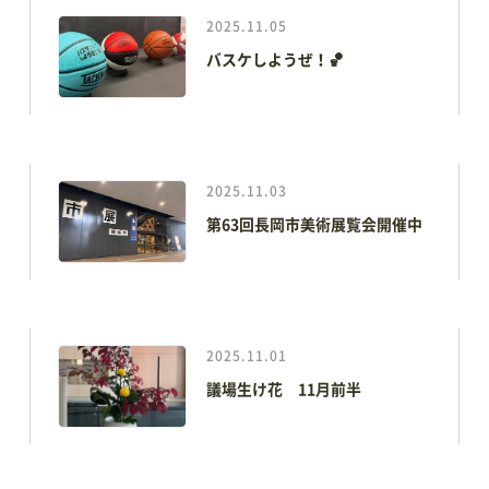
2025.11.05
バスケしようぜ！🏀
イベント情報
イベントカレンダー
体験・教室
講演会・式典
音楽
文化・芸術
スポーツ・健康
2025.11.03
買い物・グルメ
地域情報・相談
第63回長岡市美術展覧会開催中
新着情報
すべてのお知らせ
重要なお知らせ
2025.11.01
お知らせ
イベント
議場生け花 11月前半
アオーレBLOG