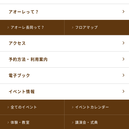
アオーレって？
アオーレ長岡って？
フロアマップ
アクセス
各届出・証明書発行など
長岡市役所総合窓口
予約方法・利用案内
0258-35-1122
TEL
(代表)
開館時間：
平日 午前8時30分～午後5時15分
電子ブック
土・祝 午前9時～午後5時
休業日 日曜日・年末年始
※日曜日と祝日が重なる場合は、お休みとなります
イベント情報
施設の予約やお問い合わせ窓口
全てのイベント
イベントカレンダー
NPO 法人ながおか未来創造ネットワーク
0258-39-2500
TEL
開館時間：
体験・教室
講演会・式典
午前8時～午後10時