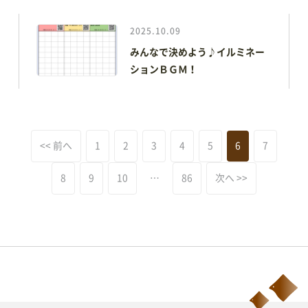
2025.10.09
みんなで決めよう♪イルミネー
ションＢＧＭ！
<< 前へ
1
2
3
4
5
6
7
8
9
10
…
86
次へ >>