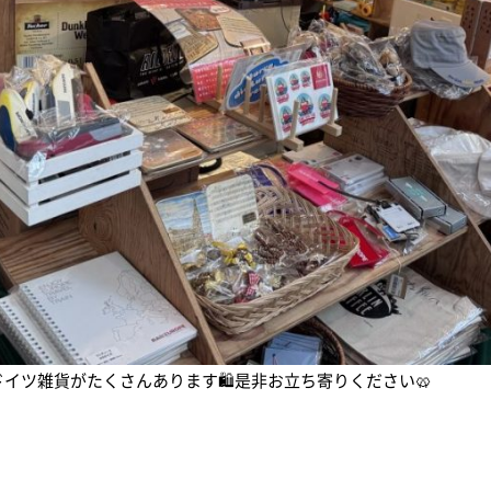
イベント情報
新着情報
イベントカレンダー
すべてのお知らせ
体験・教室
重要なお知らせ
講演会・式典
お知らせ
音楽
イベント
イツ雑貨がたくさんあります🛍️是非お立ち寄りください🥨
文化・芸術
スポーツ・健康
アオーレBLOG
買い物・グルメ