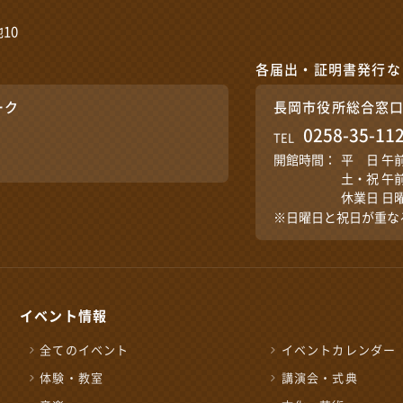
10
各届出・証明書発行な
ーク
長岡市役所総合窓
0258-35-11
TEL
開館時間：
平 日 午
土・祝 午
休業日 日
※日曜日と祝日が重な
イベント情報
全てのイベント
イベントカレンダー
体験・教室
講演会・式典
施設の予約やお問い合わ