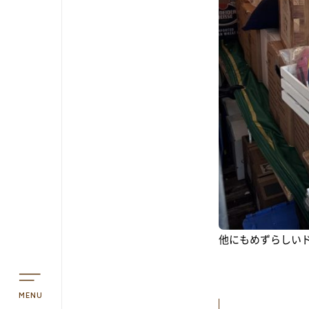
TOP
アオーレって？
アオーレ長岡って？
フロアマップ
他にもめずらしいド
アクセス
MENU