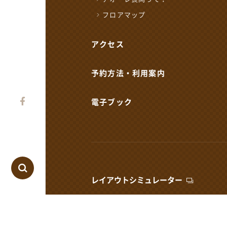
フロアマップ
長岡市役所総合窓口
0258-35-1122
TEL
(代表)
開館時間：
平日 午前8時30分～午
アクセス
土・祝 午前9時～午後
休業日 日曜日・年末
※日曜日と祝日が重なる場合は、お
予約方法・利用案内
電子ブック
レイアウトシミュレーター