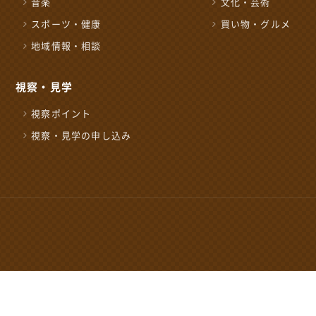
音楽
文化・芸術
NPO 法人ながおか未
スポーツ・健康
買い物・グルメ
0258-39-2500
TEL
地域情報・相談
後5時15分
開館時間：
午前8時～午後1
5時
年始
視察・見学
休みとなります
視察ポイント
視察・見学の申し込み