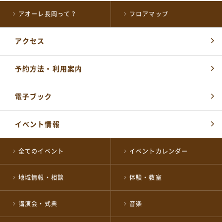
アオーレ長岡って？
フロアマップ
アクセス
各届出・証明書発行など
予約方法・利用案内
長岡市役所総合窓口
0258-35-1122
TEL
(代表)
開館時間：
電子ブック
平日 午前8時30分～午後5時15分
土・祝 午前9時～午後5時
休業日 日曜日・年末年始
イベント情報
※日曜日と祝日が重なる場合は、お休みとなります
施設の予約やお問い合わせ窓口
全てのイベント
イベントカレンダー
NPO 法人ながおか未来創造ネットワーク
0258-39-2500
TEL
地域情報・相談
体験・教室
開館時間：
午前8時～午後10時
講演会・式典
音楽
公式SNSはこちら