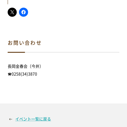
イベント情報
イベントカレンダー
地域情報・相談
体験・教室
講演会・式典
お問い合わせ
音楽
文化・芸術
スポーツ・健康
買い物・グルメ
長岡金春会（今井）
新着情報
☎0258(34)3870
すべてのお知らせ
重要なお知らせ
お知らせ
イベント
アオーレBLOG
イベント一覧に戻る