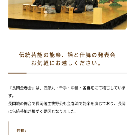
伝統芸能の能楽、謡と仕舞の発表会
お気軽にお越しください。
TOP
『長岡金春会』は、四郎丸・千手・中島・各自宅にて稽古していま
アオーレって？
す。
長岡城の舞台で長岡藩主牧野公も金春流で能楽を演じており、長岡
アオーレ長岡って？
フロアマップ
に伝統芸能が根ずく要因となりました。
アクセス
共有: