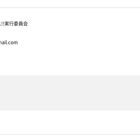
買い物・グルメ
地域情報・相談
!!実行委員会
レイアウトシミュレ
mail.com
とができます
会場利用の際のレイアウト