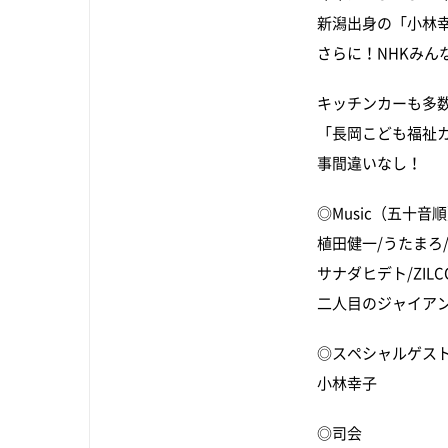
新潟出身の「小林
さらに！NHKみ
キッチンカーも多
「長岡こども福祉
事間違いなし！
◎Music（五十音
植田健一/うたまろ/N
サナダヒデト/ZIL
二人目のジャイアン/フ
◎スペシャルゲス
小林幸子
◎司会