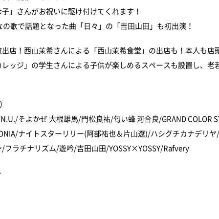
幸子」さんがお祝いに駆け付けてくれます！
んなの歌で話題となった曲「日々」の「吉田山田」も初出演！
数出店！西山茉希さんによる「西山茉希食堂」の出店も！本人も店
カレッジ」の学生さんによる子供が楽しめるスペースも設置し、老
順）
.U./そよかぜ 大根雄馬/門松良祐/匂い蜂 河合良/GRAND COLOR S
CONIA/ナイトスターリリー(阿部祐也＆片山遼)/ハシグチカナデリヤ
ラチナリズム/遊吟/吉田山田/YOSSY×YOSSY/Rafvery
ト