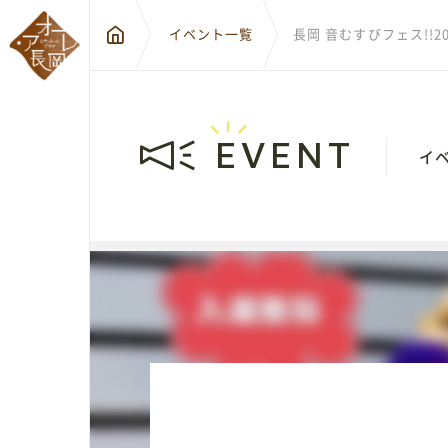
イベント一覧
長岡 音むすびフェス!!20
EVENT
イ
〒940-0
新潟県長
City Hall Plaza-Aôre Nagaoka