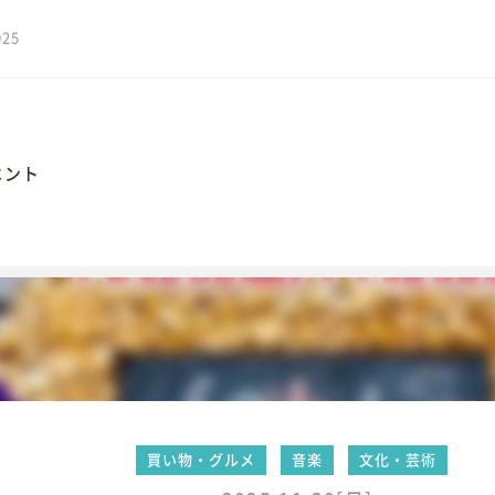
25
ベント
062
岡市大手通1丁目4番地10
買い物・グルメ
音楽
文化・芸術