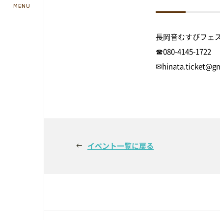
MENU
長岡音むすびフェス
☎080-4145-1722
予約方法・利用案内
✉hinata.ticket@g
予約・施設利用などの方法を確認するこ
イベント一覧に戻る