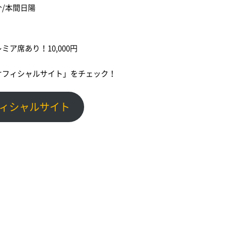
/本間日陽
ア席あり！10,000円
オフィシャルサイト」をチェック！
イベント情報
新着情報
ィシャルサイト
イベントカレンダー
すべてのお知らせ
体験・教室
重要なお知らせ
講演会・式典
お知らせ
音楽
イベント
文化・芸術
スポーツ・健康
アオーレBLOG