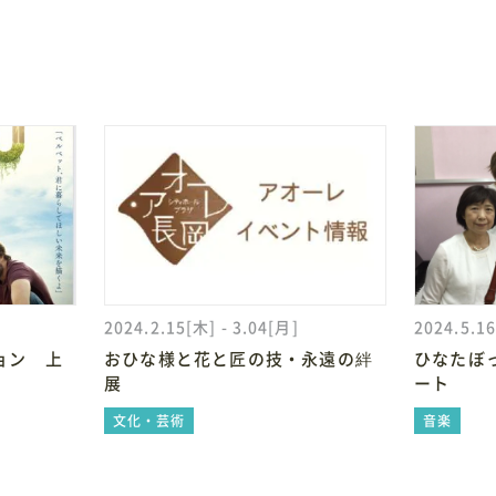
2024.2.15[木] - 3.04[月]
2024.5.1
ョン 上
おひな様と花と匠の技・永遠の絆
ひなたぼ
展
ート
文化・芸術
音楽