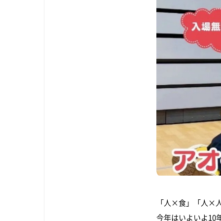
「人×食」「人×
今年はいよいよ10