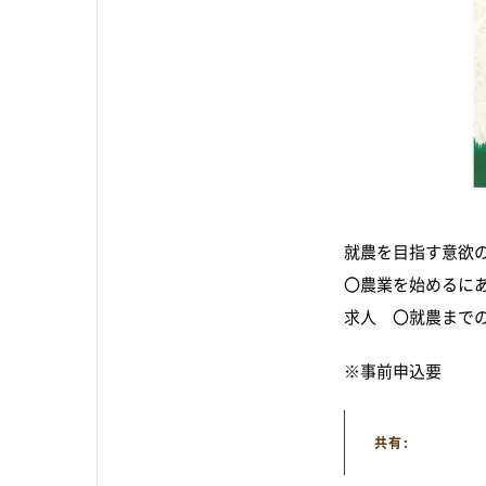
就農を目指す意欲
〇農業を始めるに
求人 〇就農まで
※事前申込要
共有: