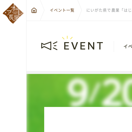
イベント一覧
にいがた県で農業「はじ
EVENT
イ
〒940-0
新潟県長
City Hall Plaza-Aôre Nagaoka