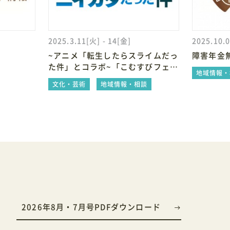
2025.3.11[火] - 14[金]
2025.10.
~アニメ「転生したらスライムだっ
障害年金
た件」とコラボ~「こむすびフェア
地域情報・
2025」巡回展 in 新潟
文化・芸術
地域情報・相談
2026年8月・7月号PDFダウンロード