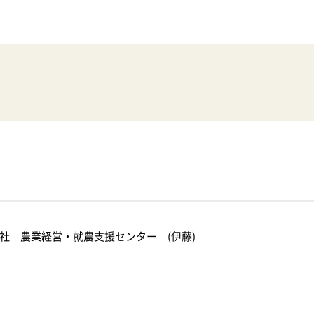
イベント情報
新着情報
イベントカレンダー
すべてのお知らせ
体験・教室
重要なお知らせ
講演会・式典
お知らせ
公社 農業経営・就農支援センター (伊藤)
音楽
イベント
文化・芸術
スポーツ・健康
アオーレBLOG