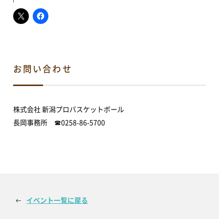
イベント情報
イベントカレンダー
体験・教室
お問い合わせ
講演会・式典
音楽
文化・芸術
スポーツ・健康
買い物・グルメ
地域情報・相談
株式会社 新潟プロバスケットボール
長岡事務所 ☎0258-86-5700
新着情報
すべてのお知らせ
重要なお知らせ
お知らせ
イベント
イベント一覧に戻る
アオーレBLOG