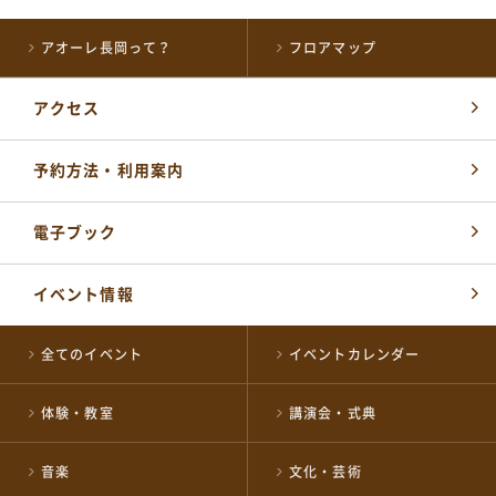
アオーレ長岡って？
フロアマップ
アクセス
予約方法・利用案内
各届出・証明書発行など
長岡市役所総合窓口
電子ブック
0258-35-1122
TEL
(代表)
開館時間：
平日 午前8時30分～午後5時15分
イベント情報
土・祝 午前9時～午後5時
休業日 日曜日・年末年始
※日曜日と祝日が重なる場合は、お休みとなります
全てのイベント
イベントカレンダー
施設の予約やお問い合わせ窓口
体験・教室
講演会・式典
NPO 法人ながおか未来創造ネットワーク
0258-39-2500
TEL
音楽
文化・芸術
開館時間：
午前8時～午後10時