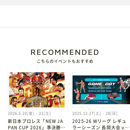
電子ブック
視察・見学
視察ポイント
視察・見学の申し込み
RECOMMENDED
こちらのイベントもおすすめ
ご意見・お問い合わせ
予約方法・利用案内
予約・施設利用などの方法を確認することができます
2026.3.20[金] - 21[土]
2025.12.27[土] - 28[日]
新日本プロレス「NEW JA
2025-26 Wリーグ レギュ
PAN CUP 2026」準決勝／
ラーシーズン 長岡大会 vs
レイアウトシミュレーター