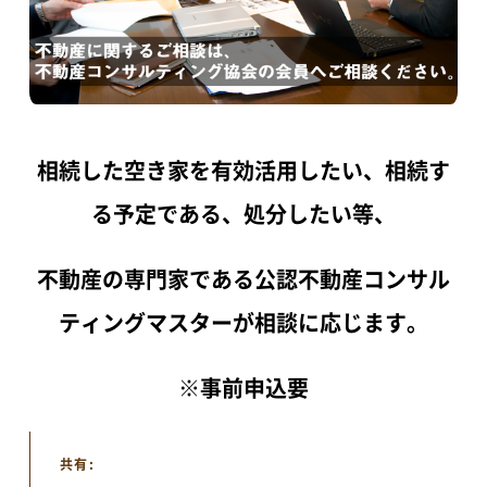
相続した空き家を有効活用したい、相続す
る予定である、処分したい等、
TOP
不動産の専門家である公認不動産コンサル
アオーレって？
ティングマスターが相談に応じます。
アオーレ長岡って？
フロアマップ
※事前申込要
アクセス
共有: