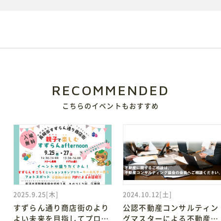
電子ブック
視察・見学
視察ポイント
視察・見学の申し込み
RECOMMENDED
ご意見・お問い合わせ
こちらのイベントもおすすめ
予約方法・利用案内
予約・施設利用などの方法を確認することができます
2025.9.25[木]
2024.10.12[土]
すずらん通り商店街のより
公認不動産コンサルティン
レイアウトシミュレーター
よい未来を目指してプロジ
グマスターによる不動産無