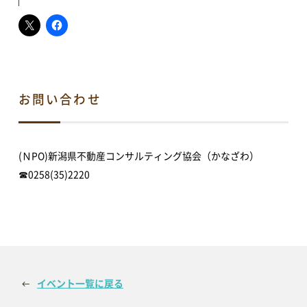
イベント情報
イベントカレンダー
地域情報・相談
体験・教室
講演会・式典
お問い合わせ
音楽
文化・芸術
スポーツ・健康
買い物・グルメ
(ＮPO)新潟県不動産コンサルティング協会（かなざわ）
新着情報
☎0258(35)2220
すべてのお知らせ
重要なお知らせ
お知らせ
イベント
アオーレBLOG
イベント一覧に戻る