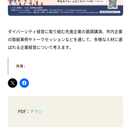
アオーレ長岡って？
フロアマップ
アクセス
ダイバーシティ経営に取り組む先進企業の基調講演、市内企業
の取組事例やトークセッションなどを通して、多様な人材に選
イベント情報
ばれる企業経営について考えます。
イベントカレンダー
地域情報・相談
共有:
体験・教室
講演会・式典
音楽
文化・芸術
スポーツ・健康
買い物・グルメ
新着情報
PDF：
チラシ
すべてのお知らせ
重要なお知らせ
お知らせ
イベント