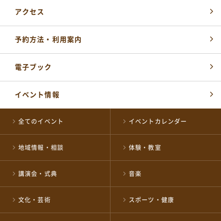
0258-35-1122
TEL
(代表)
アクセス
開館時間：
平日 午前8時30分～午後5時15分
土・祝 午前9時～午後5時
休業日 日曜日・年末年始
予約方法・利用案内
※日曜日と祝日が重なる場合は、お休みとなります
施設の予約やお問い合わせ窓口
電子ブック
NPO 法人ながおか未来創造ネットワーク
0258-39-2500
TEL
イベント情報
開館時間：
午前8時～午後10時
全てのイベント
イベントカレンダー
公式SNSはこちら
地域情報・相談
体験・教室
講演会・式典
音楽
文化・芸術
スポーツ・健康