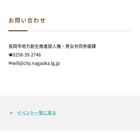
アオーレBLOG
お問い合わせ
電子ブック
長岡市地方創生推進部人権・男女共同参画課
☎0258-39-2746
✉will@city.nagaoka.lg.jp
視察・見学
視察ポイント
視察・見学の申し込み
ご意見・お問い合わせ
イベント一覧に戻る
予約方法・利用案内