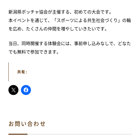
新潟県ボッチャ協会が主催する、初めての大会です。
アクセス
本イベントを通じて、「スポーツによる共生社会づくり」の輪
を広め、たくさんの仲間を増やしていきたいです。
イベント情報
当日、同時開催する体験会には、事前申し込みなしで、どなた
イベントカレンダー
地域情報・相談
でも無料で参加できます。
体験・教室
講演会・式典
音楽
文化・芸術
共有:
スポーツ・健康
買い物・グルメ
新着情報
すべてのお知らせ
重要なお知らせ
お問い合わせ
お知らせ
イベント