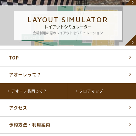
LAYOUT SIMULATOR
レイアウトシミュレーター
会場利用の際のレイアウトをシミュレーション
TOP
アオーレって？
アオーレ長岡って？
フロアマップ
各届出・証明書発行など
長岡市役所総合窓口
アクセス
0258-35-1122
TEL
(代表)
開館時間：
平日 午前8時30分～午後5時15分
予約方法・利用案内
土・祝 午前9時～午後5時
休業日 日曜日・年末年始