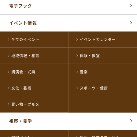
※日曜日と祝日が重なる場合は、お休みとなります
電子ブック
施設の予約やお問い合わせ窓口
イベント情報
NPO 法人ながおか未来創造ネットワーク
0258-39-2500
TEL
開館時間：
全てのイベント
イベントカレンダー
午前8時～午後10時
地域情報・相談
体験・教室
公式SNSはこちら
講演会・式典
音楽
文化・芸術
スポーツ・健康
買い物・グルメ
視察・見学