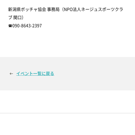
アオーレBLOG
新潟県ボッチャ協会 事務局（NPO法人ネージュスポーツクラ
ブ 関口）
☎090-8643-2397
電子ブック
視察・見学
視察ポイント
視察・見学の申し込み
イベント一覧に戻る
ご意見・お問い合わせ
予約方法・利用案内
予約・施設利用などの方法を確認することができます