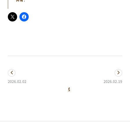
共有:
ご意見・お問い合わせ
予約方法・利用案内
予約・施設利用などの方法を確認することができます
レイアウトシミュレーター
会場利用の際のレイアウトシミュレーションに便利
2026.02.02
2026.02.19
議場生け花 2月前半
ながおかウィンターフェス2026～雪しか祭り 新章～