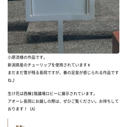
新着情報
すべてのお知らせ
重要なお知らせ
お知らせ
イベント
アオーレBLOG
小原流様の作品です。
新潟県産のチューリップを使用されています🌷
まだまだ雪が残る長岡ですが、春の足音が感じられる作品です
電子ブック
ね♪
生け花は西棟1階議場ロビーに展示されています。
視察・見学
アオーレ長岡にお越しの際は、ぜひご覧ください。お待ちして
おります！（A）
視察ポイント
視察・見学の申し込み