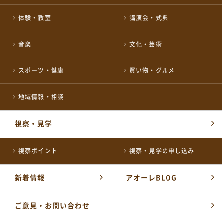
長岡市役所総合窓口
体験・教室
講演会・式典
0258-35-1122
TEL
(代表)
開館時間：
音楽
文化・芸術
平日 午前8時30分～午後5時15分
土・祝 午前9時～午後5時
休業日 日曜日・年末年始
スポーツ・健康
買い物・グルメ
※日曜日と祝日が重なる場合は、お休みとなります
施設の予約やお問い合わせ窓口
地域情報・相談
NPO 法人ながおか未来創造ネットワーク
0258-39-2500
TEL
視察・見学
開館時間：
午前8時～午後10時
視察ポイント
視察・見学の申し込み
公式SNSはこちら
新着情報
アオーレBLOG
ご意見・お問い合わせ