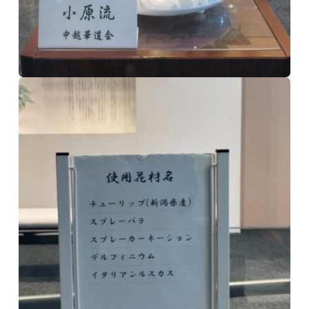
TOP
アオーレって？
アオーレ長岡って？
フロアマップ
アクセス
イベント情報
イベントカレンダー
体験・教室
講演会・式典
音楽
文化・芸術
スポーツ・健康
買い物・グルメ
地域情報・相談