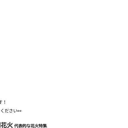
す！
ください👀