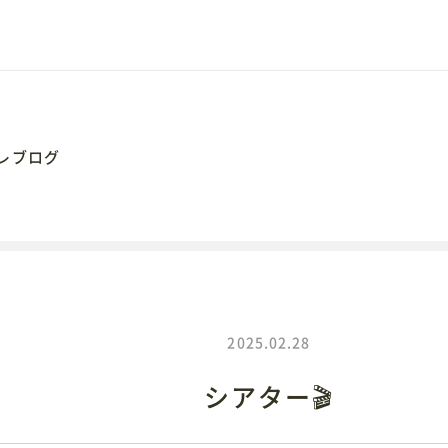
レブログ
062
岡市大手通1丁目4番地10
2025.02.28
シアター🎬