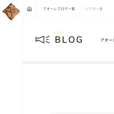
アオーレブログ一覧
シアター🎬
BLOG
アオー
〒940-0
新潟県長
City Hall Plaza-Aôre Nagaoka