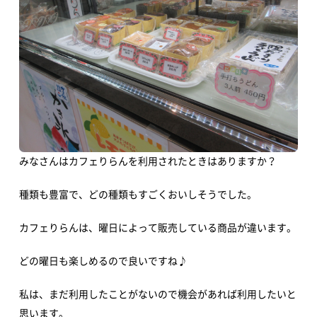
新着情報
すべてのお知らせ
重要なお知らせ
お知らせ
イベント
アオーレBLOG
みなさんはカフェりらんを利用されたときはありますか？
種類も豊富で、どの種類もすごくおいしそうでした。
電子ブック
カフェりらんは、曜日によって販売している商品が違います。
視察・見学
どの曜日も楽しめるので良いですね♪
視察ポイント
視察・見学の申し込み
私は、まだ利用したことがないので機会があれば利用したいと
思います。