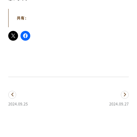
ご意見・お問い合わせ
共有:
予約方法・利用案内
予約・施設利用などの方法を確認することができます
レイアウトシミュレーター
会場利用の際のレイアウトシミュレーションに便利
2024.09.25
2024.09.27
オブジェの色の秘密
日差しの射す天井