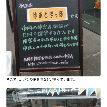
TOP
アオーレって？
アオーレ長岡って？
フロアマップ
アクセス
イベント情報
そこでは、パンや飲み物などが売っています。
イベントカレンダー
体験・教室
講演会・式典
音楽
文化・芸術
スポーツ・健康
買い物・グルメ
地域情報・相談