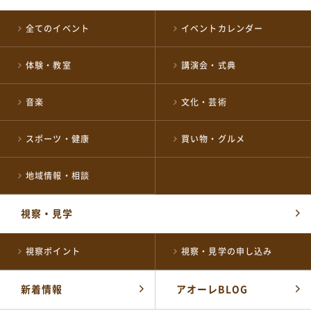
全てのイベント
イベントカレンダー
各届出・証明書発行など
長岡市役所総合窓口
体験・教室
講演会・式典
0258-35-1122
TEL
(代表)
開館時間：
平日 午前8時30分～午後5時15分
音楽
文化・芸術
土・祝 午前9時～午後5時
休業日 日曜日・年末年始
※日曜日と祝日が重なる場合は、お休みとなります
スポーツ・健康
買い物・グルメ
施設の予約やお問い合わせ窓口
地域情報・相談
NPO 法人ながおか未来創造ネットワーク
0258-39-2500
TEL
視察・見学
開館時間：
午前8時～午後10時
視察ポイント
視察・見学の申し込み
公式SNSはこちら
新着情報
アオーレBLOG