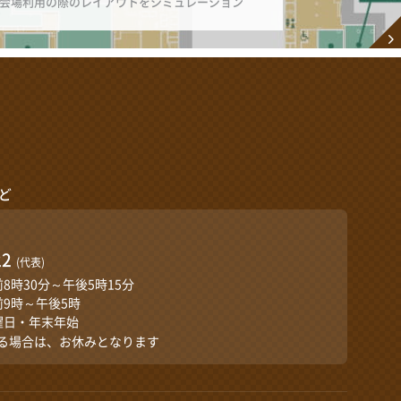
会場利用の際のレイアウトをシミュレーション
ど
口
22
(代表)
前8時30分～午後5時15分
前9時～午後5時
曜日・年末年始
る場合は、お休みとなります