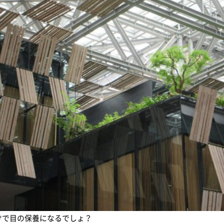
イベント情報
新着情報
イベントカレンダー
すべてのお知らせ
体験・教室
重要なお知らせ
講演会・式典
お知らせ
音楽
イベント
文化・芸術
スポーツ・健康
アオーレBLOG
買い物・グルメ
地域情報・相談
レイアウトシミュレ
とができます
会場利用の際のレイアウト
けで目の保養になるでしょ？