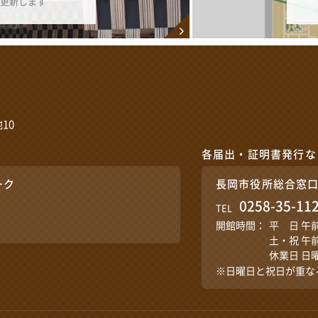
更新します
10
各届出・証明書発行な
ーク
長岡市役所総合窓
0258-35-11
TEL
開館時間：
平 日 午
土・祝 午
休業日 日
※日曜日と祝日が重な