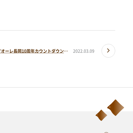
視察・見学
視察ポイント
視察・見学の申し込み
ご意見・お問い合わせ
「みんなで祝おう!アオーレ長岡10周年カウントダウン!!」あと23日
2022.03.09
ーター
シミュレーションに便利