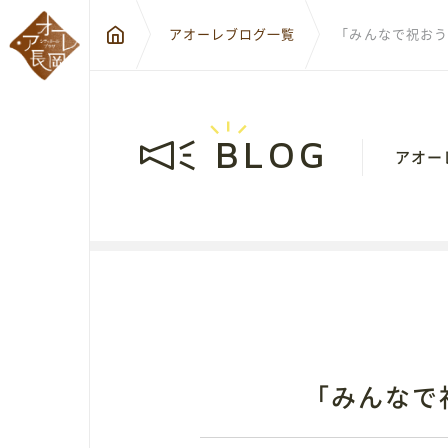
アオーレブログ一覧
「みんなで祝おう
BLOG
アオー
〒940-0
新潟県長
City Hall Plaza-Aôre Nagaoka
「みんなで