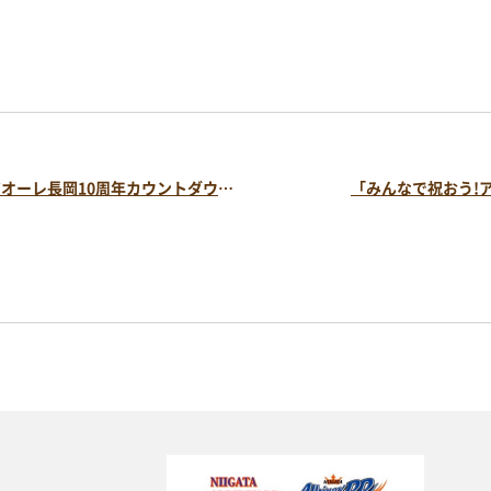
地域情報・相談
重要なお知らせ
体験・教室
お知らせ
講演会・式典
イベント
音楽
文化・芸術
アオーレBLOG
スポーツ・健康
「みんなで祝おう！アオーレ長岡10周年カウントダウン‼」あと25日！！
買い物・グルメ
レイアウトシミュレ
とができます
会場利用の際のレイアウト