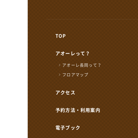
TOP
アオーレって？
アオーレ長岡って？
フロアマップ
各届出・証明書発行など
アクセス
長岡市役所総合窓口
予約方法・利用案内
0258-35-1122
TEL
(代表)
開館時間：
平日 午前8時30分～午
土・祝 午前9時～午後
電子ブック
休業日 日曜日・年末
※日曜日と祝日が重なる場合は、お