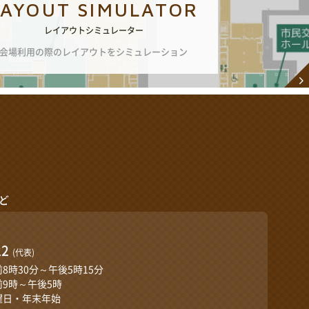
LAYOUT SIMULATOR
レイアウトシミュレーター
会場利用の際のレイアウトをシミュレーション
ど
口
22
(代表)
前8時30分～午後5時15分
前9時～午後5時
曜日・年末年始