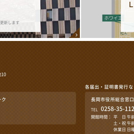
更新します
10
各届出・証明書発行な
ーク
長岡市役所総合窓
0258-35-11
TEL
開館時間：
平 日 午
土・祝 午
休業日 日