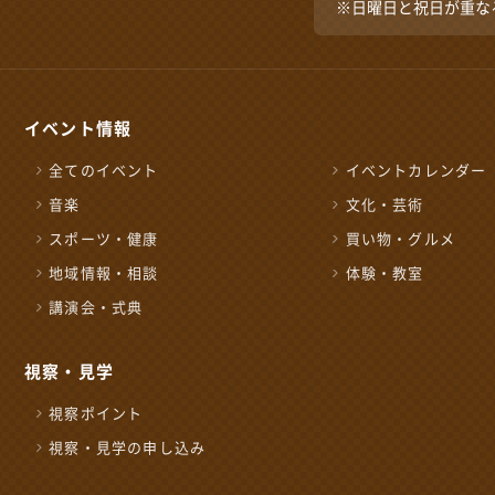
※日曜日と祝日が重な
イベント情報
全てのイベント
イベントカレンダー
音楽
文化・芸術
スポーツ・健康
買い物・グルメ
地域情報・相談
体験・教室
講演会・式典
施設の予約やお問い合わ
NPO 法人ながおか未
視察・見学
0258-39-2500
TEL
視察ポイント
後5時15分
開館時間：
午前8時～午後1
5時
視察・見学の申し込み
年始
休みとなります