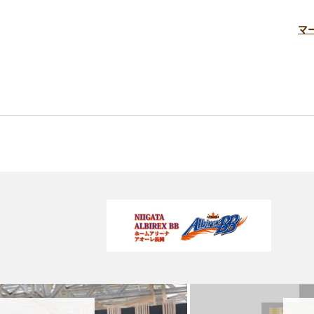
スポーツ・健康
イベント
買い物・グルメ
マ
地域情報・相談
アオーレBLOG
体験・教室
講演会・式典
レイアウトシミュレ
とができます
会場利用の際のレイアウト