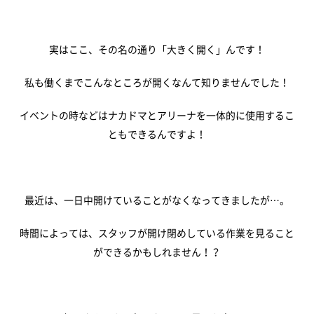
音楽
文化・芸術
スポーツ・健康
買い物・グルメ
実はここ、その名の通り「大きく開く」んです！
新着情報
私も働くまでこんなところが開くなんて知りませんでした！
イベントの時などはナカドマとアリーナを一体的に使用するこ
すべてのお知らせ
重要なお知らせ
ともできるんですよ！
お知らせ
イベント
アオーレBLOG
最近は、一日中開けていることがなくなってきましたが…。
時間によっては、スタッフが開け閉めしている作業を見ること
電子ブック
ができるかもしれません！？
視察・見学