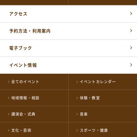
アクセス
予約方法・利用案内
電子ブック
各届出・証明書発行など
イベント情報
長岡市役所総合窓口
0258-35-1122
TEL
(代表)
全てのイベント
イベントカレンダー
開館時間：
平日 午前8時30分～午後5時15分
地域情報・相談
体験・教室
土・祝 午前9時～午後5時
休業日 日曜日・年末年始
※日曜日と祝日が重なる場合は、お休みとなります
講演会・式典
音楽
施設の予約やお問い合わせ窓口
NPO 法人ながおか未来創造ネットワーク
文化・芸術
スポーツ・健康