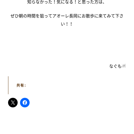
知らなかった！気になる！と思った方は、
視察ポイント
視察・見学の申し込み
ぜひ朝の時間を狙ってアオーレ長岡にお散歩に来てみて下さ
い！！
ご意見・お問い合わせ
予約方法・利用案内
なぐも☃
予約・施設利用などの方法を確認することができます
共有:
レイアウトシミュレーター
会場利用の際のレイアウトシミュレーションに便利