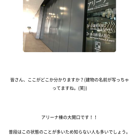
TOP
アオーレって？
アオーレ長岡って？
フロアマップ
皆さん、ここがどこか分かりますか？(建物の名前が写っちゃ
アクセス
ってますね。(笑))
イベント情報
アリーナ棟の大開口です！！
イベントカレンダー
地域情報・相談
普段はこの状態のことが多いため知らない人も多いでしょう。
体験・教室
講演会・式典