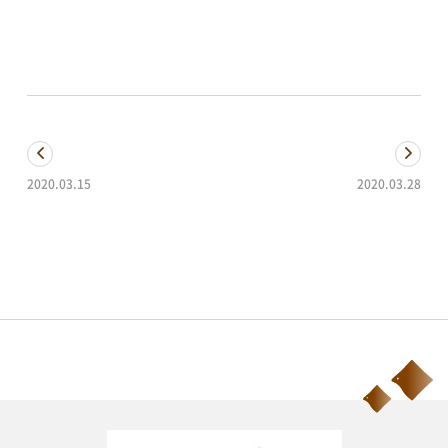
アオーレBLOG
電子ブック
視察・見学
2020.03.15
2020.03.28
静かな休日
また アオーレ !!!!!!!!!
視察ポイント
視察・見学の申し込み
ご意見・お問い合わせ
予約方法・利用案内
予約・施設利用などの方法を確認することができます