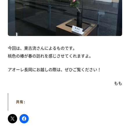
アクセス
イベント情報
今回は、東古流さんによるものです。
イベントカレンダー
体験・教室
桃色の椿が春の訪れを感じさせてくれますよ。
講演会・式典
音楽
文化・芸術
スポーツ・健康
アオーレ長岡にお越しの際は、ぜひご覧ください！
買い物・グルメ
地域情報・相談
もも
新着情報
共有:
すべてのお知らせ
重要なお知らせ
お知らせ
イベント