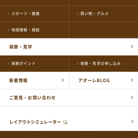
スポーツ・健康
買い物・グルメ
各届出・証明書発行など
長岡市役所総合窓口
地域情報・相談
0258-35-1122
TEL
(代表)
開館時間：
平日 午前8時30分～午後5時15分
視察・見学
土・祝 午前9時～午後5時
休業日 日曜日・年末年始
※日曜日と祝日が重なる場合は、お休みとなります
視察ポイント
視察・見学の申し込み
施設の予約やお問い合わせ窓口
新着情報
アオーレBLOG
NPO 法人ながおか未来創造ネットワーク
0258-39-2500
TEL
ご意見・お問い合わせ
開館時間：
午前8時～午後10時
公式SNSはこちら
レイアウトシミュレーター