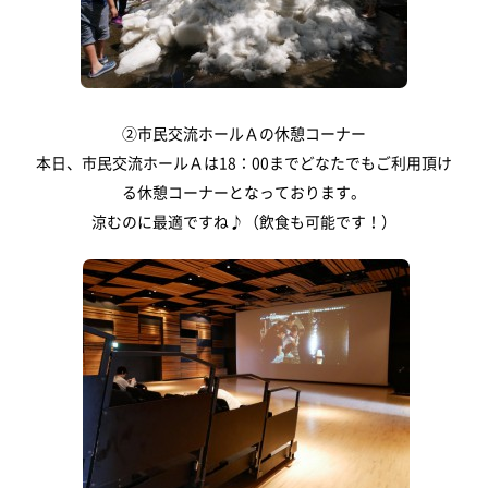
アオーレって？
アオーレ長岡って？
フロアマップ
②市民交流ホールＡの休憩コーナー
アクセス
本日、市民交流ホールＡは18：00までどなたでもご利用頂け
る休憩コーナーとなっております。
涼むのに最適ですね♪（飲食も可能です！）
イベント情報
イベントカレンダー
地域情報・相談
体験・教室
講演会・式典
音楽
文化・芸術
スポーツ・健康
買い物・グルメ
新着情報