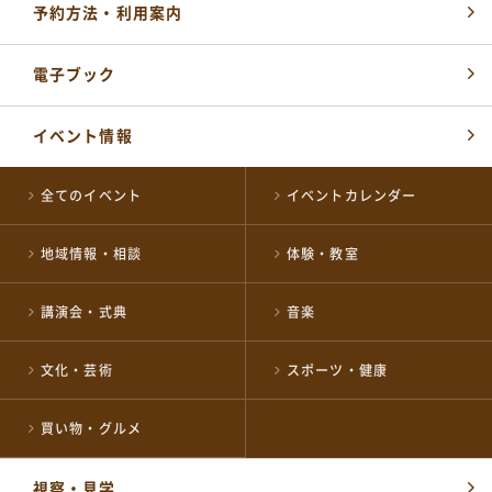
予約方法・利用案内
電子ブック
イベント情報
全てのイベント
イベントカレンダー
地域情報・相談
体験・教室
各届出・証明書発行など
講演会・式典
音楽
長岡市役所総合窓口
0258-35-1122
TEL
(代表)
文化・芸術
スポーツ・健康
開館時間：
平日 午前8時30分～午後5時15分
土・祝 午前9時～午後5時
買い物・グルメ
休業日 日曜日・年末年始
※日曜日と祝日が重なる場合は、お休みとなります
視察・見学