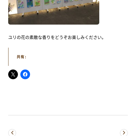
視察ポイント
視察・見学の申し込み
ご意見・お問い合わせ
ユリの花の素敵な香りをどうぞお楽しみください。
共有:
予約方法・利用案内
予約・施設利用などの方法を確認することができます
レイアウトシミュレーター
会場利用の際のレイアウトシミュレーションに便利