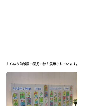
買い物・グルメ
地域情報・相談
体験・教室
講演会・式典
新着情報
すべてのお知らせ
重要なお知らせ
お知らせ
イベント
アオーレBLOG
しらゆり幼稚園の園児の絵も展示されています。
電子ブック
視察・見学