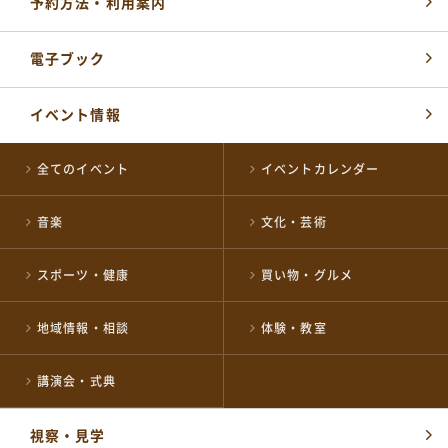
予約方法・利用案内
電子ブック
イベント情報
全てのイベント
イベントカレンダー
各届出・証明書発行など
音楽
文化・芸術
長岡市役所総合窓口
0258-35-1122
TEL
(代表)
開館時間：
スポーツ・健康
買い物・グルメ
平日 午前8時30分～午後5時15分
土・祝 午前9時～午後5時
休業日 日曜日・年末年始
地域情報・相談
体験・教室
※日曜日と祝日が重なる場合は、お休みとなります
施設の予約やお問い合わせ窓口
講演会・式典
NPO 法人ながおか未来創造ネットワーク
0258-39-2500
視察・見学
TEL